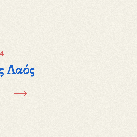
4
ς Λαός