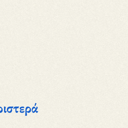
ριστερά