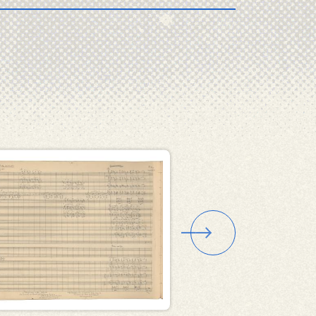
να
Εικόνα