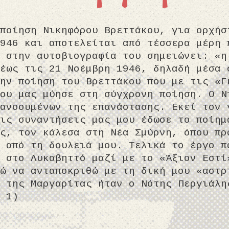
ποίηση Νικηφόρου Βρεττάκου, για ορχήσ
946 και αποτελείται από τέσσερα μέρη 
 στην αυτοβιογραφία του σημειώνει: «η
έως τις 21 Νοέμβρη 1946, δηλαδή μέσα 
ην ποίηση του Βρεττάκου που με τις «Γ
ου μας μύησε στη σύγχρονη ποίηση. Ο Ν
ανοουμένων της επανάστασης. Εκεί τον 
ις συναντήσεις μας μου έδωσε το ποίημ
ς, τον κάλεσα στη Νέα Σμύρνη, όπου πρ
 από τη δουλειά μου. Τελικά το έργο π
 στο Λυκαβηττό μαζί με το «Άξιον Εστί
ώ να ανταποκριθώ με τη δική μου «αστρ
 της Μαργαρίτας ήταν ο Νότης Περγιάλη
 1)