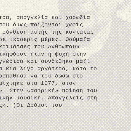
τρα, απαγγελία και χορωδία
που όμως παίζονται χωρίς
 σύνθεση αυτής της καντάτας
σε τέσσερις μέρες. Θαύμαζα
κριμάτσες του Ανθρώπου»
ικηφόρος ήταν η ψυχή στην
γνώρισα και συνδέθηκα μαζί
α κια λίγο αργότερα, κατά το
οσπάθησα να του δώσω στο
αίχτηκε στα 1977, στον
». Στην «αστρική» ποίηση του
ική» μουσική. Απαγγελείς στη
ς». (Οι Δρόμοι του