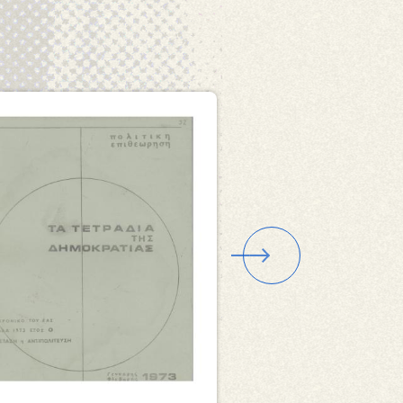
να
Εικόνα