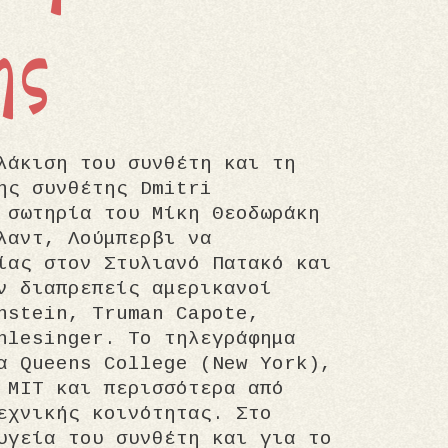
ης
λάκιση του συνθέτη και τη
ης συνθέτης Dmitri
 σωτηρία του Μίκη Θεοδωράκη
λαντ, Λούμπερβι να
ίας στον Στυλιανό Πατακό και
ν διαπρεπείς αμερικανοί
nstein, Truman Capote,
hlesinger. Το τηλεγράφημα
α Queens College (New York),
 MIT και περισσότερα από
εχνικής κοινότητας. Στο
υγεία του συνθέτη και για το