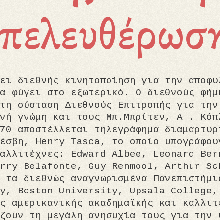
πελευθέρωσ
ει διεθνής κινητοποίηση για την αποφυ
α φύγει στο εξωτερικό. Ο διεθνούς φήμ
τη σύσταση Διεθνούς Επιτροπής για την
νή γνώμη και τους Μπ.Μπρίτεν, Α . Κόπ
70 αποστέλλεται τηλεγράφημα διαμαρτυρ
έσβη, Henry Tasca, το οποίο υπογράφου
αλλιτέχνες: Edward Albee, Leonard Ber
rry Belafonte, Guy Renmool, Arthur Sc
 τα διεθνώς αναγνωρισμένα Πανεπιστήμι
y, Boston University, Upsala College,
ς αμερικανικής ακαδημαϊκής και καλλιτ
ζουν τη μεγάλη ανησυχία τους για την 