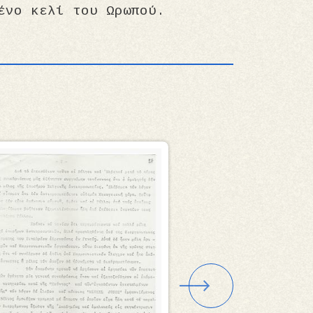
ένο κελί του Ωρωπού.
να
Εικόνα